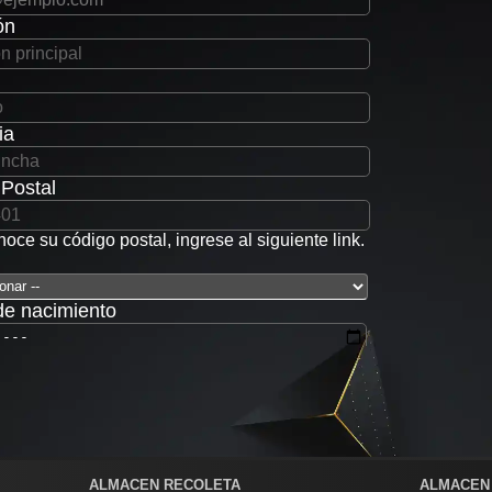
ón
ia
Postal
noce su código postal, ingrese al siguiente
link
.
de nacimiento
eña
ar Contraseña
 cuenta
ALMACEN RECOLETA
ALMACEN
¿Ya tienes cuenta? Inicia sesión