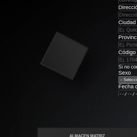
Direcci
Ciudad
Provinc
Código 
Si no co
Sexo
Fecha 
Contras
Confirm
Crear
ALMACEN MATRIZ